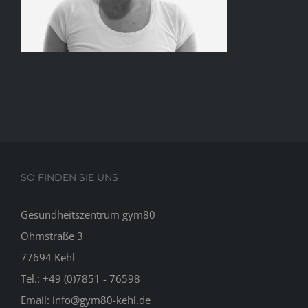
SO FINDEN SIE UNS
Gesundheitszentrum gym80
Ohmstraße 3
77694 Kehl
Tel.: +49 (0)7851 - 76598
Email:
info@gym80-kehl.de