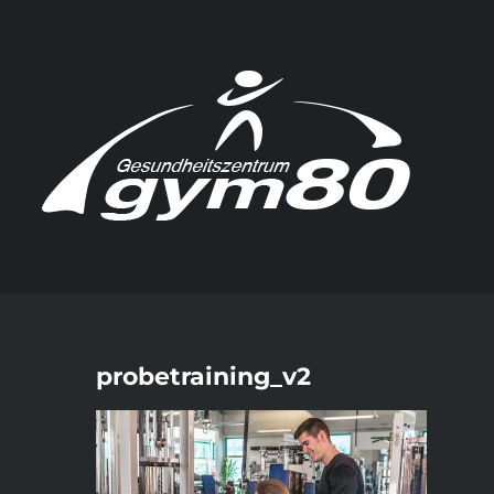
Zum
Inhalt
springen
probetraining_v2